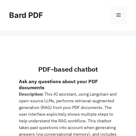
Siirry
sisältöön
Bard PDF
Valikko